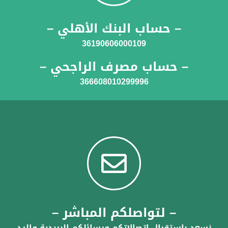
– حساب البنك الأهلي –
36190606000109
– حساب مصرف الراجحي –
366608010299996
– لتواصلكم المباشر –
نسعد بإستقبال إتصالاتكم ورسائلكم البريدية والرد