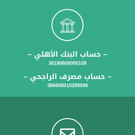
– حساب البنك الأهلي –
36190606000109
– حساب مصرف الراجحي –
366608010299996